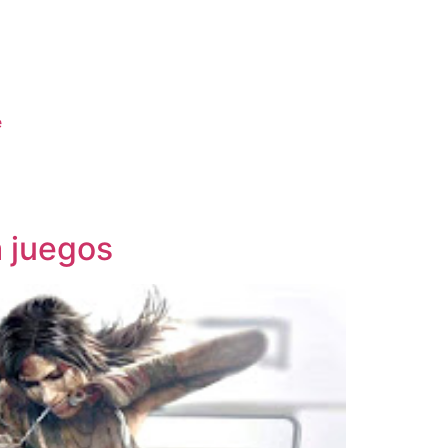
e
 juegos